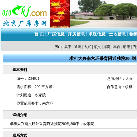
首 页
|
厂房信息
|
库房信息
|
求租信息
|
土地信息
|
物
房山
|
昌平
|
通州
|
大兴
|
顺义
|
海淀
|
丰台
|
朝阳
|
石
求租大兴南六环采育附近独院200到3
基本资料
编号：D24921
意向地区：大兴
需求面积：200 平方米
合作意向：求租
计划用途：农家院
位置范围要求：南六环
详细介绍
求租大兴南六环外采育附近独院200到300平，农家院
联系方式