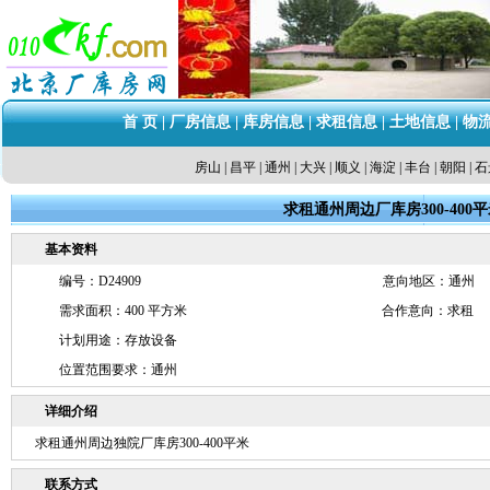
首 页
|
厂房信息
|
库房信息
|
求租信息
|
土地信息
|
物
房山
|
昌平
|
通州
|
大兴
|
顺义
|
海淀
|
丰台
|
朝阳
|
石
求租通州周边厂库房300-400
基本资料
编号：D24909
意向地区：通州
需求面积：400 平方米
合作意向：求租
计划用途：存放设备
位置范围要求：通州
详细介绍
求租通州周边独院厂库房300-400平米
联系方式