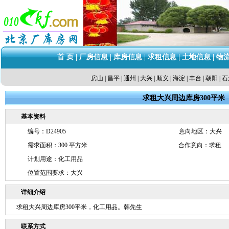
首 页
|
厂房信息
|
库房信息
|
求租信息
|
土地信息
|
物
房山
|
昌平
|
通州
|
大兴
|
顺义
|
海淀
|
丰台
|
朝阳
|
石
求租大兴周边库房300平米
基本资料
编号：D24905
意向地区：大兴
需求面积：300 平方米
合作意向：求租
计划用途：化工用品
位置范围要求：大兴
详细介绍
求租大兴周边库房300平米，化工用品。韩先生
联系方式