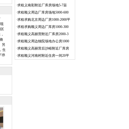
·
求租义南彩附近厂库房场地5-7亩
·
求租顺义周边厂库房场地5000-600
方
·
求租求购北京周边厂房1000-2000平
根现
·
求租求购顺义周边厂库房1000-300
园区
·
求租顺义高丽营附近厂库房2000-3
米，
物
·
求租顺义周边独院场地办公房1000
。另
·
求租顺义高丽营后沙峪附近厂库房
，生
下停
·
求租顺义河南村附近住房一间20平