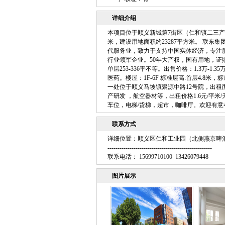
详细介绍
本项目位于顺义新城第7街区（仁和镇二三产业
米，建设用地面积约23287平方米。 联东集
代服务业，致力于支持中国实体经济，专注服务
行业领军企业。50年大产权，国有用地，证照齐
单层253-336平不等。出售价格：1.3万
医药。楼屋：1F-6F 标准层高:首层4.8米
一处位于顺义马坡镇聚源中路12号院，出租面积：
产研发 ，航空器材等，出租价格1.6元/平米/天
车位，电梯/货梯，超市，咖啡厅。欢迎有意
联系方式
详细位置：顺义区仁和工业园（北侧燕京啤
----------------------------------------------------
联系电话： 15699710100 13426079448
图片展示