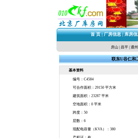
首 页
|
厂房信息
|
库房信
房山
|
昌平
|
通州
联东U谷仁和
基本资料
编号：C4584
可合作面积：29150 平方米
建筑面积：23287 平米
空地面积：0 平米
跨度：50
层数：6
现配电容量（KVA）：380
产权证：有