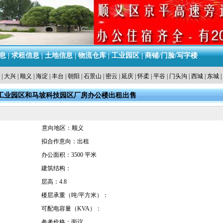
息
|
求租信息
|
土地信息
|
物流仓库
|
工业园区
|
商铺/门脸/写字楼
|
大兴
|
顺义
|
海淀
|
丰台
|
朝阳
|
石景山
|
密云
|
延庆
|
怀柔
|
平谷
|
门头沟
|
西城
|
东城
|
工业园区和马坡科技园区厂房办公楼出租出售
意向地区：顺义
拟合作意向：出租
办公面积：3500 平米
建筑结构：
层高：4.8
楼层承重（吨/平方米）：
可配电容量（KVA）：
参考价格：面议