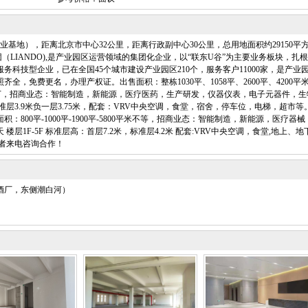
基地），距离北京市中心32公里，距离行政副中心30公里，总用地面积约29150平
团（LIANDO),是产业园区运营领域的集团化企业，以“联东U谷”为主要业务板块，扎
科技型企业，已在全国45个城市建设产业园区210个，服务客户11000家，是产业
全，免费更名，办理产权证。出售面积：整栋1030平、1058平、2600平、4200平
-1.35万，招商业态：智能制造，新能源，医疗医药，生产研发，仪器仪表，电子元器件，生
，标准层3.9米负一层3.75米，配套：VRV中央空调，食堂，宿舍，停车位，电梯，超市等
800平-1000平-1900平-5800平米不等，招商业态：智能制造，新能源，医疗器械
 楼层1F-5F 标准层高：首层7.2米，标准层4.2米 配套:VRV中央空调，食堂,地上、地
者来电咨询合作！
酒厂，东侧潮白河）