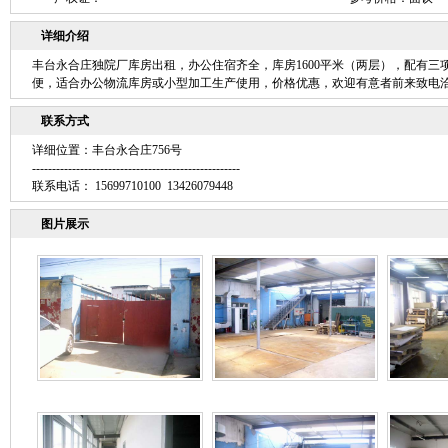
详细介绍
丰台永合庄独院厂库房出租，办公住宿齐全，库房1600平米（两层），配有三
便，适合办公物流库房或小型加工生产使用，价格优惠，欢迎有意者前来致电
联系方式
详细位置：丰台永合庄756号
----------------------------------------------------
联系电话： 15699710100 13426079448
图片展示