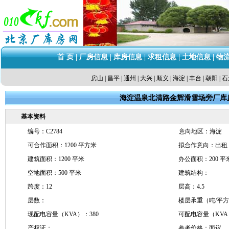
首 页
|
厂房信息
|
库房信息
|
求租信息
|
土地信息
|
物
房山
|
昌平
|
通州
|
大兴
|
顺义
|
海淀
|
丰台
|
朝阳
|
石
海淀温泉北清路金辉滑雪场旁厂库
基本资料
编号：C2784
意向地区：海淀
可合作面积：1200 平方米
拟合作意向：出租
建筑面积：1200 平米
办公面积：200 平
空地面积：500 平米
建筑结构：
跨度：12
层高：4.5
层数：
楼层承重（吨/平
现配电容量（KVA）：380
可配电容量（KVA
产权证：
参考价格：面议